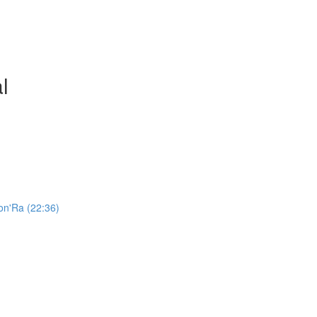
l
Jon'Ra (22:36)